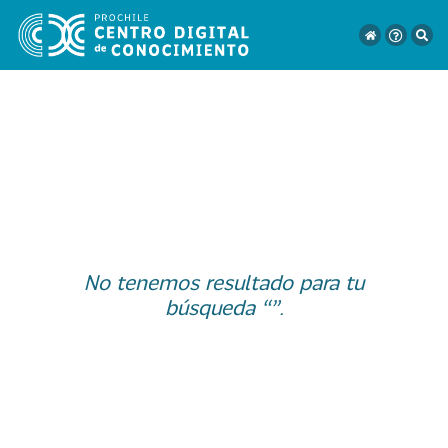
VER
TODO
EL
CATÁLOGO
No tenemos resultado para tu
CATEGORÍAS
búsqueda “”.
Año
Publicación
129
2