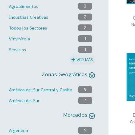
Agroalimentos
3
Industrias Creativas
2
C
N
Todos los Sectores
2
Vitivinícola
1
Servicios
1
VER MÁS
Zonas Geográficas
América del Sur-Central y Caribe
9
América del Sur
7
Mercados
E
Ar
Argentina
9