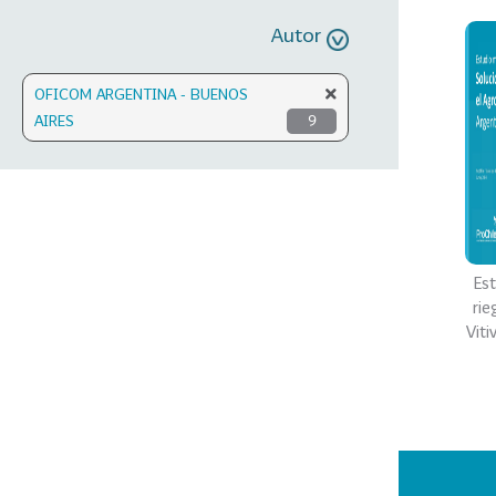
Autor
OFICOM ARGENTINA - BUENOS
AIRES
9
Es
rie
Viti