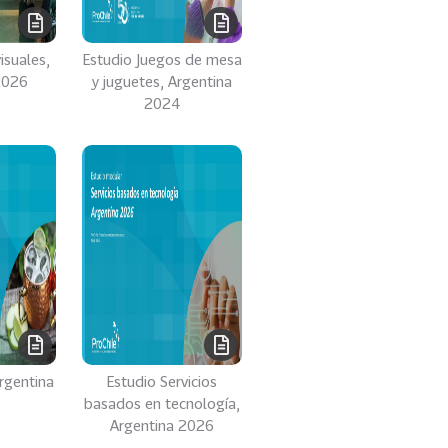
isuales,
Estudio Juegos de mesa
2026
y juguetes, Argentina
2024
rgentina
Estudio Servicios
basados en tecnología,
Argentina 2026