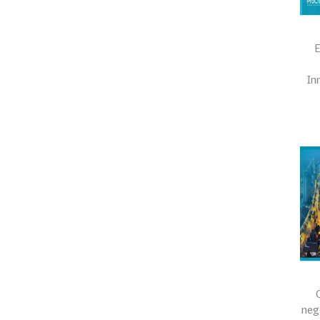
E
In
neg