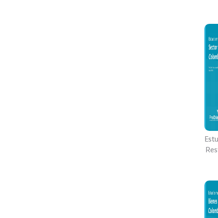
Est
Res