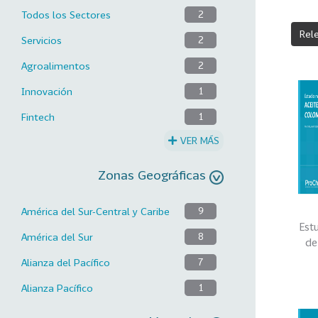
Todos los Sectores
2
Rel
Servicios
2
Agroalimentos
2
Innovación
1
Fintech
1
VER MÁS
Zonas Geográficas
América del Sur-Central y Caribe
9
Est
América del Sur
8
de
Alianza del Pacífico
7
Alianza Pacífico
1