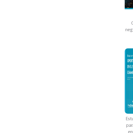
neg
Est
par
en