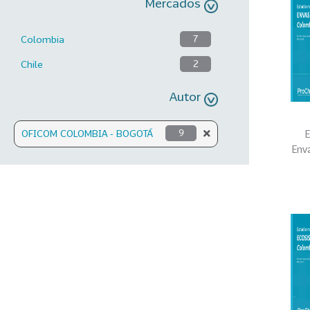
Mercados
Colombia
7
Chile
2
Autor
E
OFICOM COLOMBIA - BOGOTÁ
9
Env