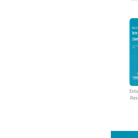
Est
Res