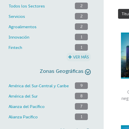
Todos los Sectores
2
Títu
Servicios
2
Agroalimentos
2
Innovación
1
Fintech
1
VER MÁS
Zonas Geográficas
América del Sur-Central y Caribe
9
América del Sur
8
neg
Alianza del Pacífico
7
Alianza Pacífico
1