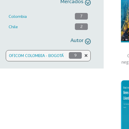
Mercados
Colombia
7
Chile
2
Autor
OFICOM COLOMBIA - BOGOTÁ
9
neg