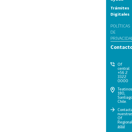
Trámites
Digitales
POLÍTICAS
DE
PRIVACIDA
Contact
Of
central
+56 2
3322
0000
Teatino
180,
Santiago
Chile.
Contact
nuestra
Of.
Regiona
aquí