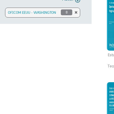
OFICOM EEUU - WASHINGTON
8
Est
Tecn