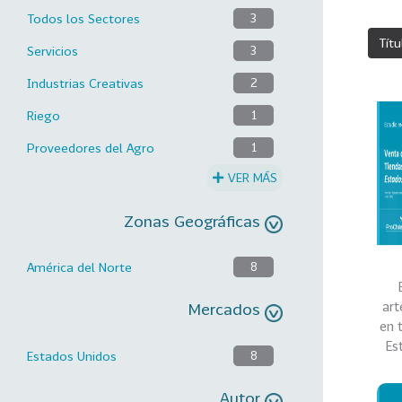
Todos los Sectores
3
Títu
Servicios
3
Industrias Creativas
2
Riego
1
Proveedores del Agro
1
VER MÁS
Zonas Geográficas
América del Norte
8
art
Mercados
en 
Es
Estados Unidos
8
Autor