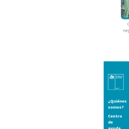
ne
¿Quiénes
somos?
Centro
de
ayuda