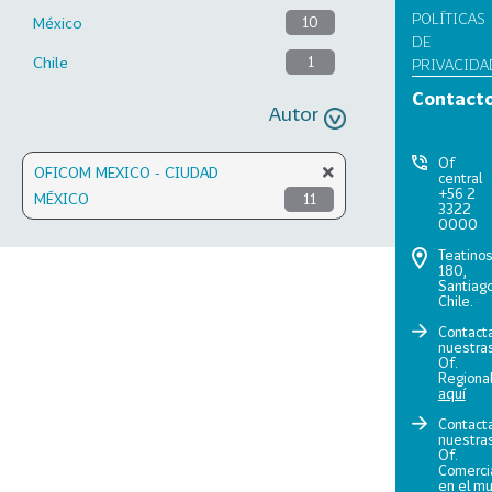
POLÍTICAS
México
10
DE
Chile
1
PRIVACIDA
Contact
Autor
Of
OFICOM MEXICO - CIUDAD
central
+56 2
MÉXICO
11
3322
0000
Teatino
180,
Santiago
Chile.
Contact
nuestra
Of.
Regiona
aquí
Contact
nuestra
Of.
Comerci
en el m