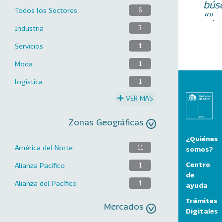
bús
Todos los Sectores
6
“”.
Industria
3
Servicios
1
Moda
1
logistica
1
VER MÁS
Zonas Geográficas
¿Quiénes
América del Norte
11
somos?
Centro
Alianza Pacífico
1
de
Alianza del Pacífico
1
ayuda
Trámites
Mercados
Digitales