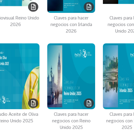
iovisual Reino Unido
Claves para hacer
Claves para 
2026
negocios con Irlanda
negocios con
2026
Unido 20
udio Aceite de Oliva
Claves para hacer
Claves para 
Reino Unido 2025
negocios con Reino
negocios con 
Unido 2025
2025