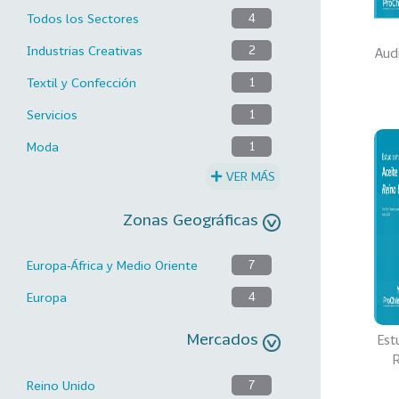
Todos los Sectores
4
Industrias Creativas
2
Aud
Textil y Confección
1
Servicios
1
Moda
1
VER MÁS
Zonas Geográficas
Europa-África y Medio Oriente
7
Europa
4
Mercados
Est
Reino Unido
7