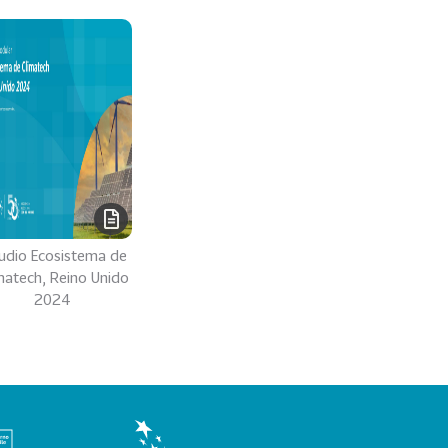
udio Ecosistema de
matech, Reino Unido
2024