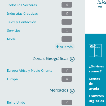
bús
Todos los Sectores
4
“”.
Industrias Creativas
2
Textil y Confección
1
Servicios
1
Moda
1
VER MÁS
Zonas Geográficas
¿Quiénes
Europa-África y Medio Oriente
7
somos?
Centro
Europa
4
de
ayuda
Mercados
Trámites
Digitales
Reino Unido
7