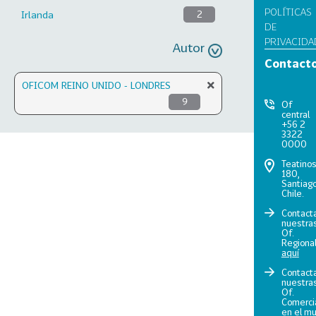
POLÍTICAS
Irlanda
2
DE
PRIVACIDA
Autor
Contact
OFICOM REINO UNIDO - LONDRES
9
Of
central
+56 2
3322
0000
Teatino
180,
Santiago
Chile.
Contact
nuestra
Of.
Regiona
aquí
Contact
nuestra
Of.
Comerci
en el m