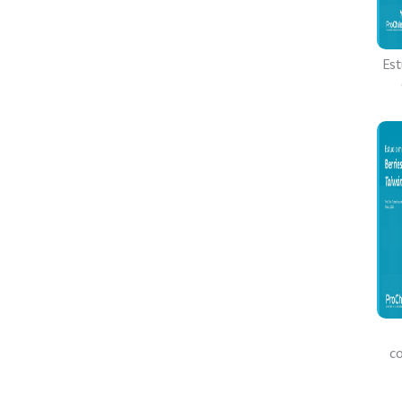
Est
c