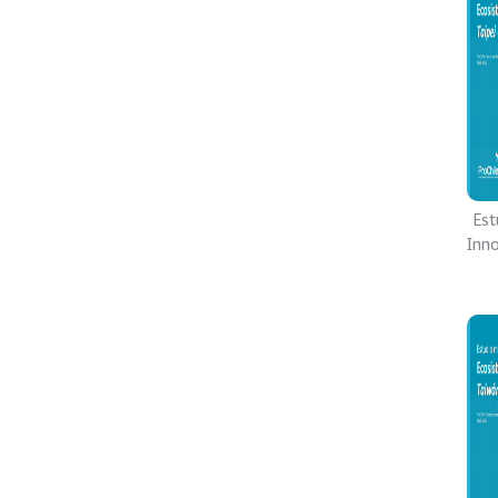
Est
Inno