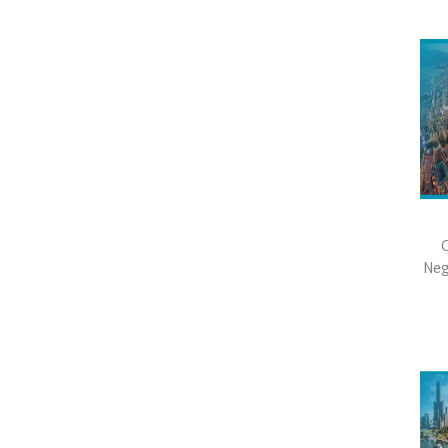
C
Neg