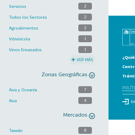
Servicios
2
Todos los Sectores
2
Agroalimentos
2
Vitivinícola
1
Vinos Envasados
1
¿Quié
VER MÁS
Centr
Zonas Geográficas
Trámi
POLÍT
Asia y Oceanía
7
Asia
4
In
Mercados
Taiwán
8