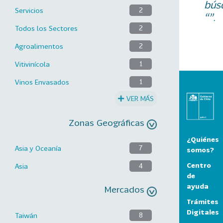
bús
Servicios
2
“”.
Todos los Sectores
2
Agroalimentos
2
Vitivinícola
1
Vinos Envasados
1
VER MÁS
Zonas Geográficas
¿Quiénes
Asia y Oceanía
7
somos?
Centro
Asia
4
de
ayuda
Mercados
Trámites
Digitales
Taiwán
8