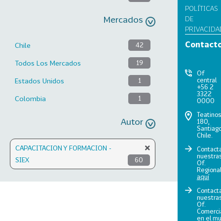
POLÍTICAS
Mercados
DE
PRIVACIDA
Contact
Chile
42
Todos Los Mercados
19
Of
central
Estados Unidos
1
+56 2
3322
Colombia
1
0000
Teatino
Autor
180,
Santiago
Chile.
CAPACITACION Y FORMACION -
Contact
nuestra
SIEX
60
Of.
Regiona
aquí
Contact
nuestra
Of.
Comerci
en el m