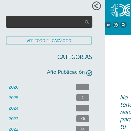
VER TODO EL CATÁLOGO
CATEGORÍAS
Año Publicación
2026
1
No
2025
1
ten
2024
1
res
par
2023
26
tu
2022
14