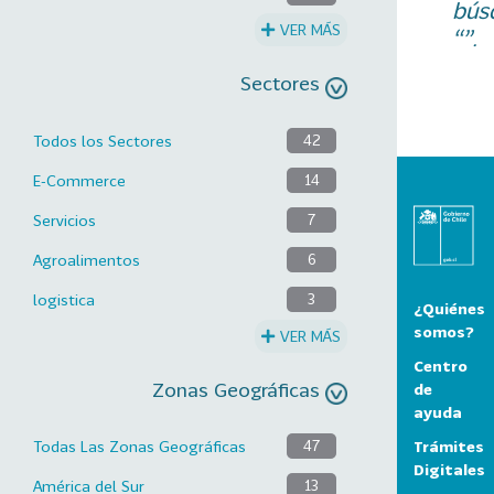
bús
VER MÁS
“”.
Sectores
Todos los Sectores
42
E-Commerce
14
Servicios
7
Agroalimentos
6
logistica
3
¿Quiénes
somos?
VER MÁS
Centro
Zonas Geográficas
de
ayuda
Trámites
Todas Las Zonas Geográficas
47
Digitales
América del Sur
13