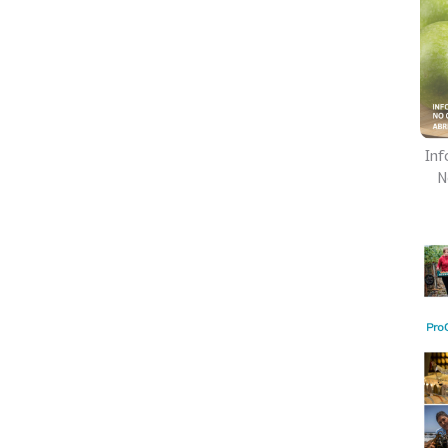
Inf
N