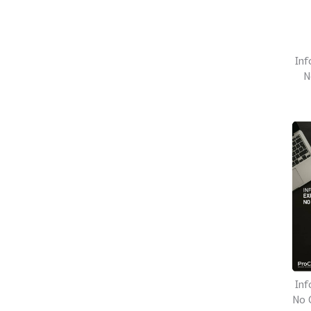
Inf
N
Inf
No C