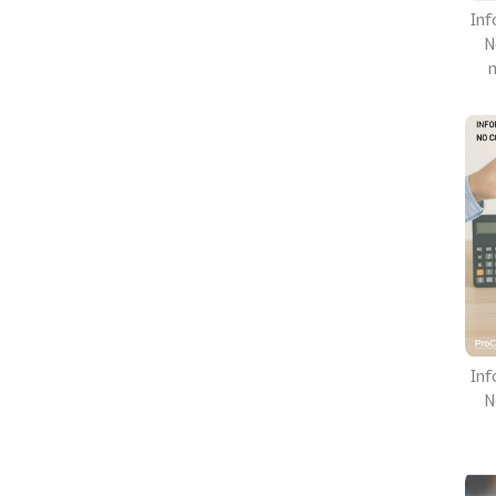
Inf
N
Inf
N