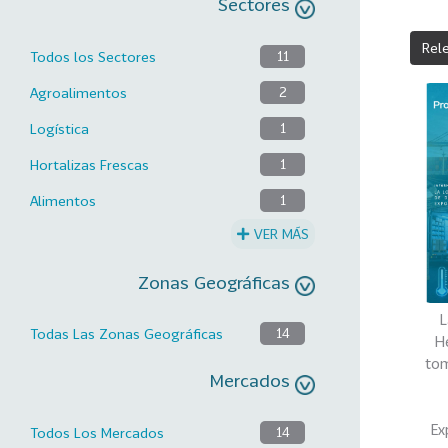
Sectores
Rel
Todos los Sectores
11
Agroalimentos
2
Logística
1
Hortalizas Frescas
1
Alimentos
1
VER MÁS
Zonas Geográficas
L
Todas Las Zonas Geográficas
14
H
tom
Mercados
Ex
Todos Los Mercados
14