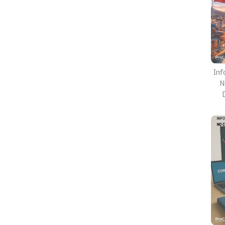
Inf
N