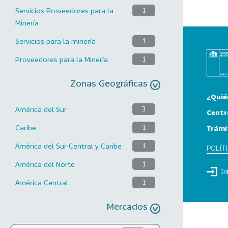
Servicios Proveedores para la
1
Minería
Servicios para la minería
1
Proveedores para la Minería
1
Zonas Geográficas
¿Quié
América del Sur
3
Centr
Caribe
1
Trámi
América del Sur-Central y Caribe
1
POLÍT
América del Norte
1
In
América Central
1
Mercados