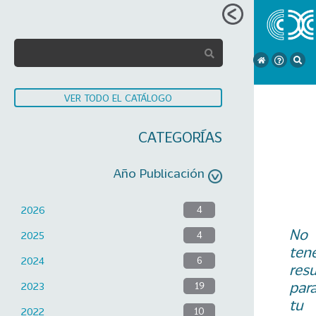
VER TODO EL CATÁLOGO
CATEGORÍAS
Año Publicación
2026
4
No
2025
4
ten
2024
6
res
par
2023
19
tu
2022
10