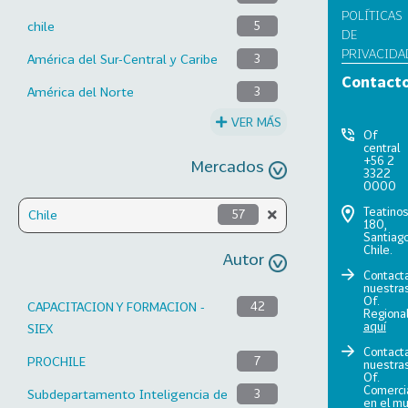
POLÍTICAS
chile
5
DE
PRIVACIDA
América del Sur-Central y Caribe
3
Contact
América del Norte
3
VER MÁS
Of
central
+56 2
Mercados
3322
0000
Teatino
Chile
57
180,
Santiago
Chile.
Autor
Contact
nuestra
Of.
CAPACITACION Y FORMACION -
42
Regiona
aquí
SIEX
Contact
PROCHILE
7
nuestra
Of.
Comerci
Subdepartamento Inteligencia de
3
en el m