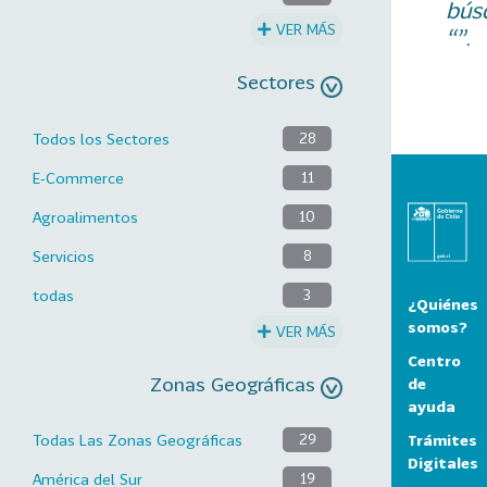
bús
VER MÁS
“”.
Sectores
Todos los Sectores
28
E-Commerce
11
Agroalimentos
10
Servicios
8
todas
3
¿Quiénes
somos?
VER MÁS
Centro
Zonas Geográficas
de
ayuda
Trámites
Todas Las Zonas Geográficas
29
Digitales
América del Sur
19