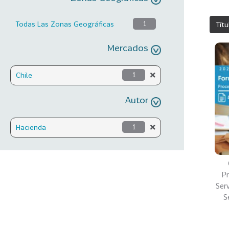
Todas Las Zonas Geográficas
1
Títu
Mercados
Chile
1
Autor
Hacienda
1
P
Serv
S