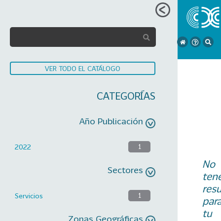
VER TODO EL CATÁLOGO
CATEGORÍAS
Año Publicación
2022
1
No
Sectores
ten
res
Servicios
1
par
tu
Zonas Geográficas