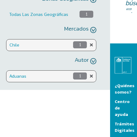
bús
“”.
Todas Las Zonas Geográficas
1
Mercados
Chile
1
Autor
Aduanas
1
¿Quiénes
somos?
Centro
de
ayuda
Trámites
Digitales