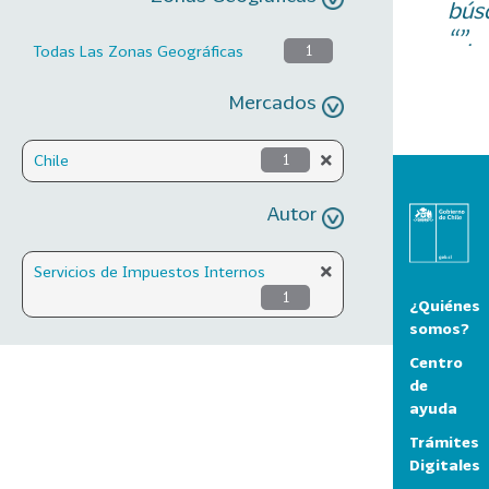
bús
“”.
Todas Las Zonas Geográficas
1
Mercados
Chile
1
Autor
Servicios de Impuestos Internos
1
¿Quiénes
somos?
Centro
de
ayuda
Trámites
Digitales