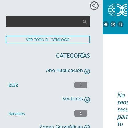
VER TODO EL CATÁLOGO
CATEGORÍAS
Año Publicación
2022
1
No
Sectores
ten
res
Servicios
1
par
tu
Zonas Geográficas