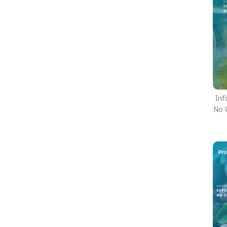
Inf
No C