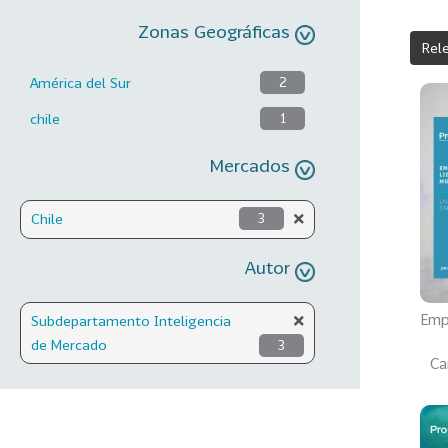
Zonas Geográficas
Rel
América del Sur
2
chile
1
Mercados
Chile
3
Autor
Emp
Subdepartamento Inteligencia
de Mercado
3
Ca