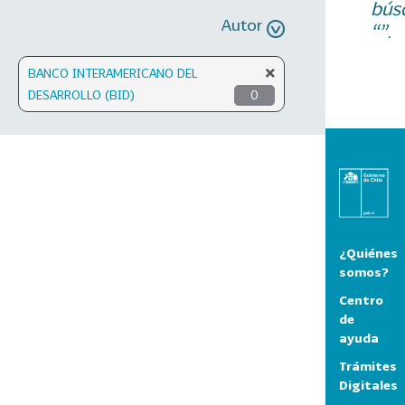
bús
Autor
“”.
BANCO INTERAMERICANO DEL
DESARROLLO (BID)
0
¿Quiénes
somos?
Centro
de
ayuda
Trámites
Digitales