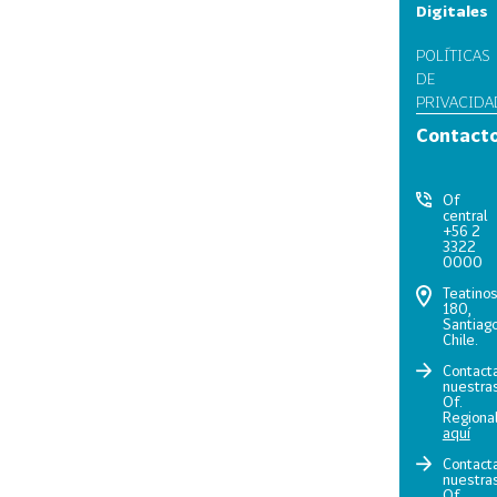
Digitales
POLÍTICAS
DE
PRIVACIDA
Contact
Of
central
+56 2
3322
0000
Teatino
180,
Santiago
Chile.
Contact
nuestra
Of.
Regiona
aquí
Contact
nuestra
Of.