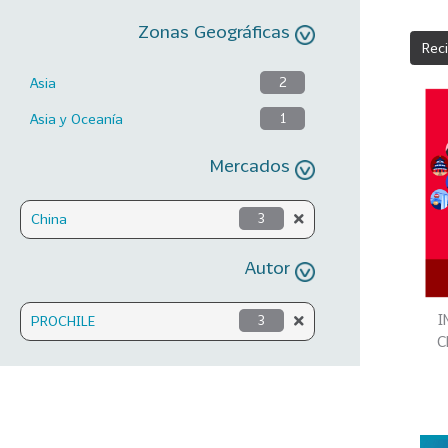
Zonas Geográficas
Rec
Asia
2
Asia y Oceanía
1
Mercados
China
3
Autor
I
PROCHILE
3
C