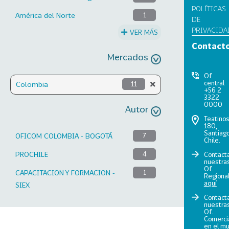
POLÍTICAS
América del Norte
1
DE
PRIVACIDA
VER MÁS
Contact
Mercados
Of
central
Colombia
11
+56 2
3322
0000
Autor
Teatino
180,
Santiago
OFICOM COLOMBIA - BOGOTÁ
7
Chile.
PROCHILE
4
Contact
nuestra
Of.
CAPACITACION Y FORMACION -
1
Regiona
aquí
SIEX
Contact
nuestra
Of.
Comerci
en el m