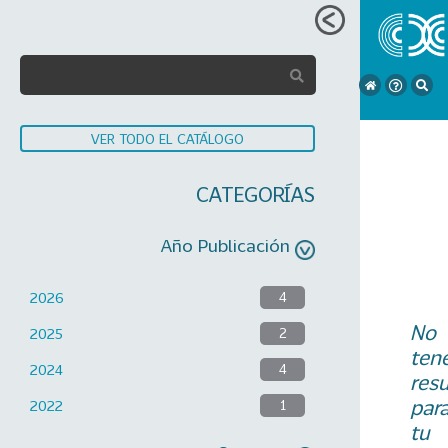
VER TODO EL CATÁLOGO
CATEGORÍAS
Año Publicación
2026
4
No
2025
2
ten
2024
4
res
par
2022
1
tu