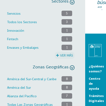
Sectores
bús
“”.
Servicios
5
Todos los Sectores
3
Innovación
1
Fintech
1
Envases y Embalajes
1
VER MÁS
Zonas Geográficas
¿Quiénes
somos?
Centro
América del Sur-Central y Caribe
8
de
América del Sur
8
ayuda
Trámites
Alianza del Pacífico
7
Digitales
Todas Las Zonas Geográficas
1