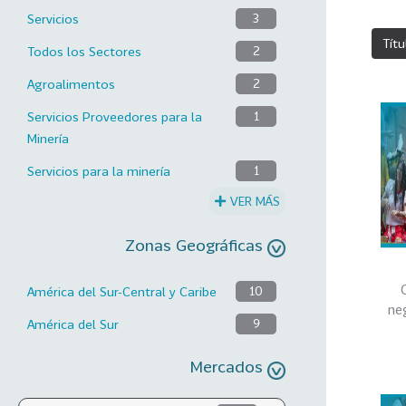
Servicios
3
Títu
Todos los Sectores
2
Agroalimentos
2
Servicios Proveedores para la
1
Minería
Servicios para la minería
1
VER MÁS
Zonas Geográficas
América del Sur-Central y Caribe
10
ne
América del Sur
9
Mercados