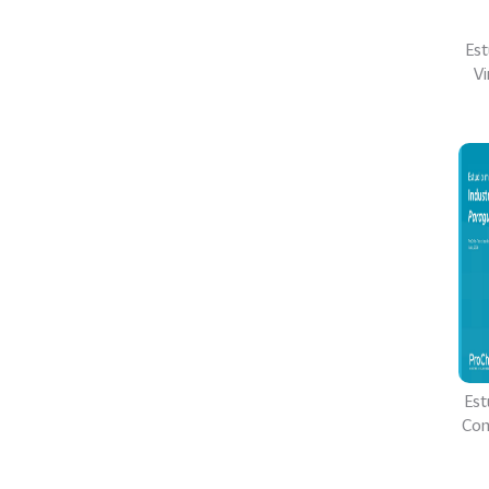
Est
V
Est
Con