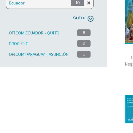
Ecuador
10
Autor
OFICOM ECUADOR - QUITO
8
PROCHILE
2
OFICOM PARAGUAY - ASUNCIÓN
1
C
Neg