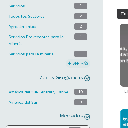
Servicios
3
Títu
Todos los Sectores
2
Agroalimentos
2
Servicios Proveedores para la
1
Minería
Servicios para la minería
1
VER MÁS
Zonas Geográficas
Ta
América del Sur-Central y Caribe
10
América del Sur
9
Mercados