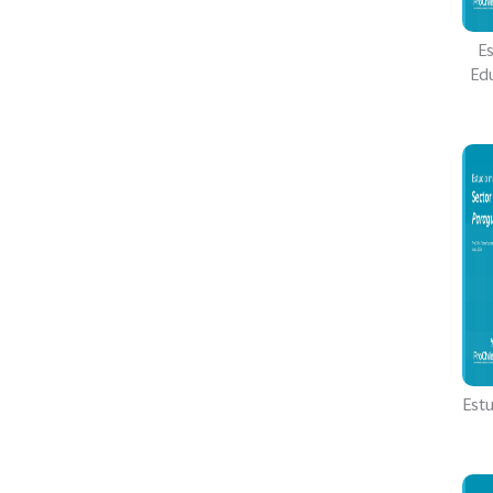
Es
Ed
Estu