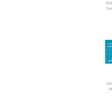
Est
Con
Est
V