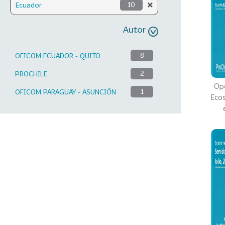
Ecuador
10
Autor
OFICOM ECUADOR - QUITO
8
PROCHILE
2
Opo
OFICOM PARAGUAY - ASUNCIÓN
1
Ecos