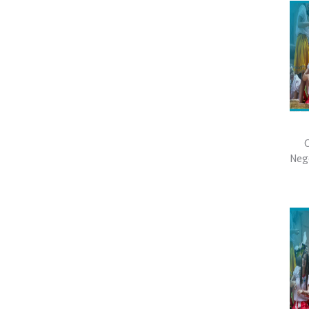
C
Neg