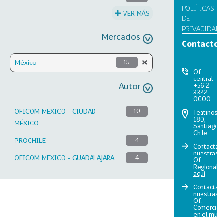
POLÍTICAS
VER MÁS
DE
PRIVACIDA
Mercados
Contact
México
15
Of
central
Autor
+56 2
3322
0000
OFICOM MEXICO - CIUDAD
10
Teatino
180,
MÉXICO
Santiago
Chile.
PROCHILE
4
Contact
nuestra
OFICOM MEXICO - GUADALAJARA
4
Of.
Regiona
aquí
Contact
nuestra
Of.
Comerci
en el m