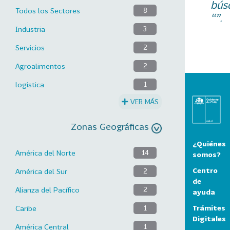
bús
Todos los Sectores
8
“”.
Industria
3
Servicios
2
Agroalimentos
2
logistica
1
VER MÁS
Zonas Geográficas
¿Quiénes
América del Norte
14
somos?
Centro
América del Sur
2
de
Alianza del Pacífico
2
ayuda
Trámites
Caribe
1
Digitales
América Central
1