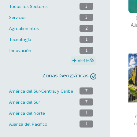
Todos los Sectores
3
Servicios
3
Al
Agroalimentos
2
Tecnología
1
Innovación
1
VER MÁS
Zonas Geográficas
América del Sur-Central y Caribe
7
América del Sur
7
América del Norte
1
n
Alianza del Pacífico
1