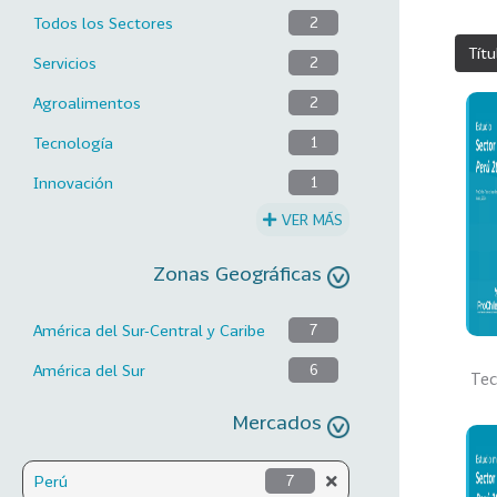
Todos los Sectores
2
Títu
Servicios
2
Agroalimentos
2
Tecnología
1
Innovación
1
VER MÁS
Zonas Geográficas
América del Sur-Central y Caribe
7
América del Sur
6
Tec
Mercados
Perú
7