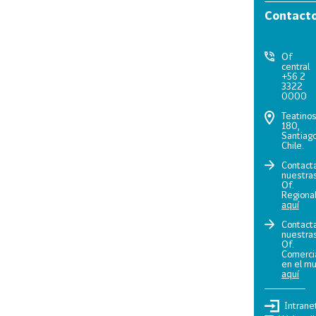
Contact
Of
central
+56 2
3322
0000
Teatino
180,
Santiago
Chile.
Contact
nuestra
Of.
Regiona
aquí
Contact
nuestra
Of.
Comerci
en el m
aquí
Intrane