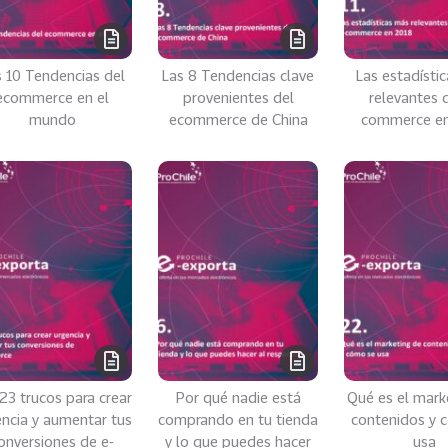
s 10 Tendencias del
Las 8 Tendencias clave
Las estadísti
ecommerce en el
provenientes del
relevantes d
mundo
ecommerce de China
commerce en
23 trucos para crear
Por qué nadie está
Qué es el mark
ncia y aumentar tus
comprando en tu tienda
contenidos y 
onversiones de e-
y lo que puedes hacer
usa