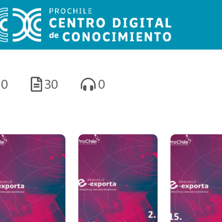
0
30
0