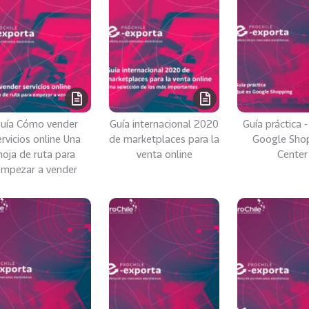
uía Cómo vender
Guía internacional 2020
Guía práctica 
ervicios online Una
de marketplaces para la
Google Sho
hoja de ruta para
venta online
Center
mpezar a vender