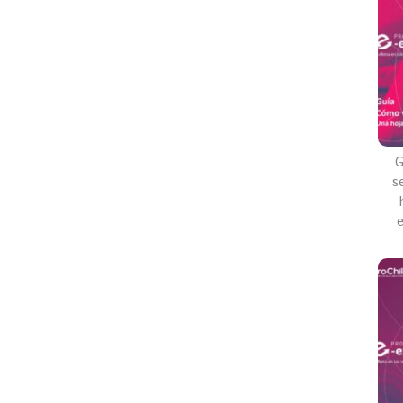
G
s
e