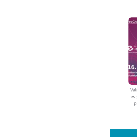
Val
es 
p