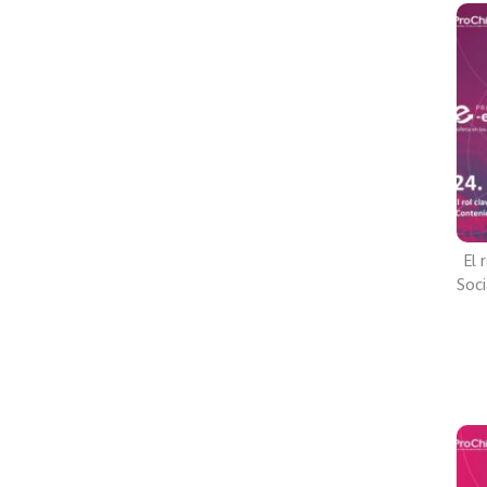
El 
Soci