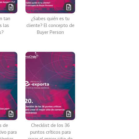
n tan
¿Sabes quién es tu
s las
cliente? El concepto de
s?
Buyer Person
s de
Checklist de los 36
ivo para
puntos críticos para
 Ventas
crear el mejor sitio de