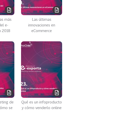
cas más
Las últimas
el e-
innovaciones en
 2018
eCommerce
eting de
Qué es un infoproducto
cómo se
y cómo venderlo online