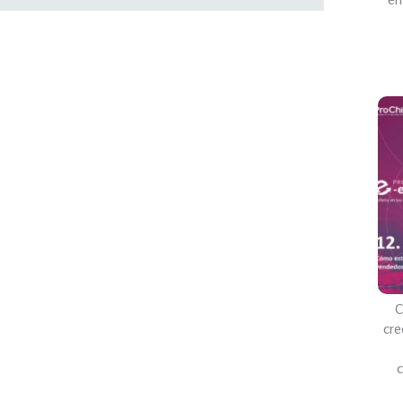
C
cre