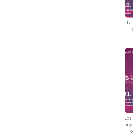
La
Los 
urge
c