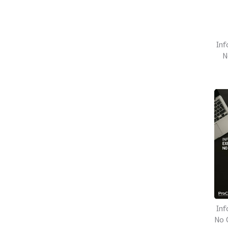
Inf
N
Inf
No C