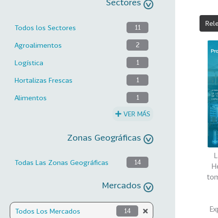
Sectores
Rel
Todos los Sectores
11
Agroalimentos
2
Logística
1
Hortalizas Frescas
1
Alimentos
1
VER MÁS
Zonas Geográficas
L
Todas Las Zonas Geográficas
14
H
tom
Mercados
Ex
Todos Los Mercados
14