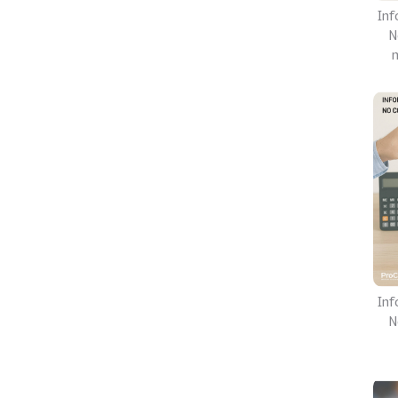
Inf
N
Inf
N