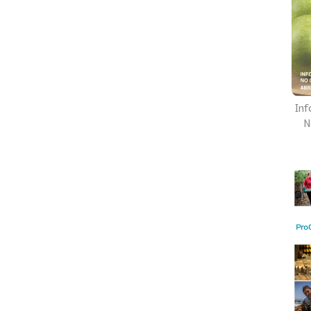
Inf
N