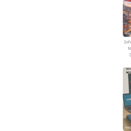
Inf
N