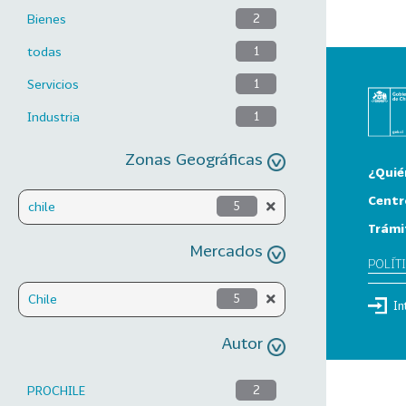
Bienes
2
todas
1
Servicios
1
Industria
1
Zonas Geográficas
¿Quié
Centr
chile
5
Trámi
Mercados
POLÍT
Chile
5
In
Autor
PROCHILE
2