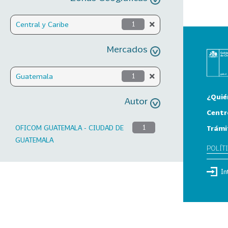
Central y Caribe
1
Mercados
Guatemala
1
¿Quié
Autor
Centr
OFICOM GUATEMALA - CIUDAD DE
1
Trámi
GUATEMALA
POLÍT
In