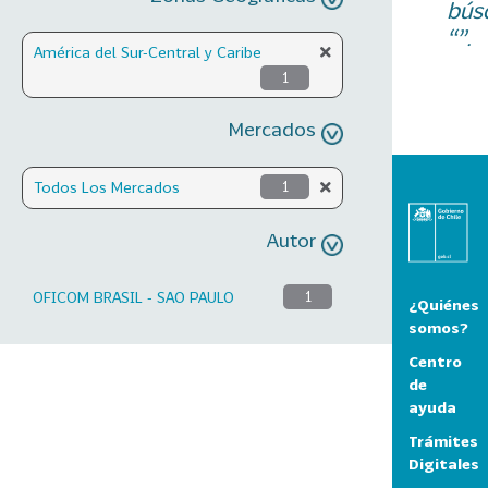
bús
“”.
América del Sur-Central y Caribe
1
Mercados
Todos Los Mercados
1
Autor
OFICOM BRASIL - SAO PAULO
1
¿Quiénes
somos?
Centro
de
ayuda
Trámites
Digitales