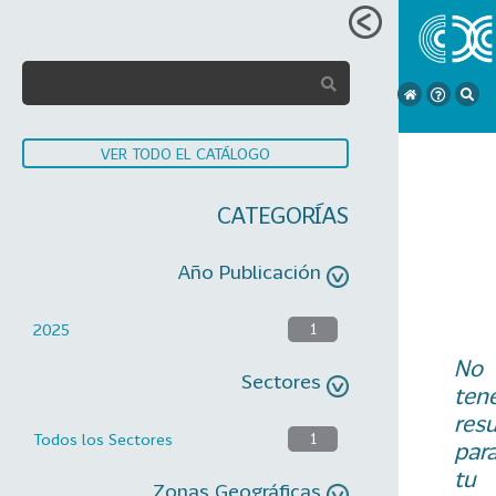
VER TODO EL CATÁLOGO
CATEGORÍAS
Año Publicación
2025
1
No
Sectores
ten
res
Todos los Sectores
1
par
tu
Zonas Geográficas