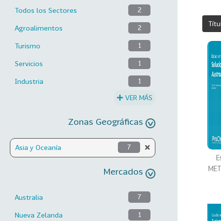
Todos los Sectores
2
Títu
Agroalimentos
2
Turismo
1
Servicios
1
Industria
1
VER MÁS
Zonas Geográficas
Asia y Oceanía
7
E
MET
Mercados
Australia
7
Nueva Zelanda
1