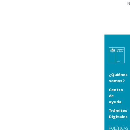
N
¿Quiénes
somos?
Centro
de
ayuda
Trámites
Digitales
POLÍTICAS