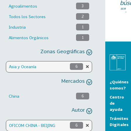
bús
Agroalimentos
3
“”.
Todos los Sectores
2
Industria
1
Alimentos Orgánicos
1
Zonas Geográficas
Asia y Oceanía
6
Mercados
¿Quiénes
somos?
China
6
Centro
de
Autor
ayuda
Trámites
Digitales
OFICOM CHINA - BEIJING
6