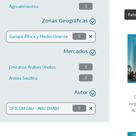
Agroalimentos
1
Rel
Zonas Geográficas
Europa-África y Medio Oriente
5
Mercados
Emiratos Árabes Unidos
3
Arabia Saudita
2
Autor
neg
OFICOM EAU - ABU DHABI
5
Ar