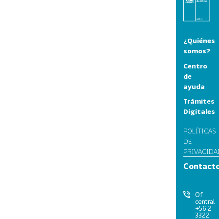
¿Quiénes
somos?
Centro
de
ayuda
Trámites
Digitales
POLÍTICAS
DE
PRIVACIDA
Contact
Of
central
+56 2
3322