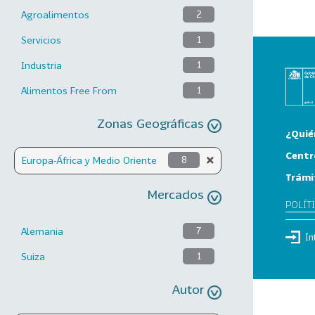
Agroalimentos
2
Servicios
1
Industria
1
Alimentos Free From
1
Zonas Geográficas
¿Quié
Centr
Europa-África y Medio Oriente
8
Trámi
Mercados
POLÍT
Alemania
7
In
Suiza
1
Autor