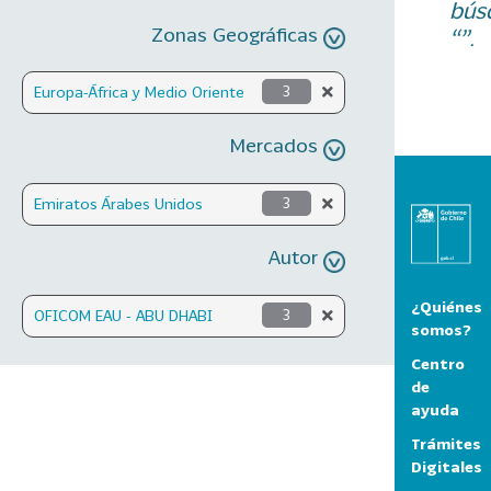
bús
Zonas Geográficas
“”.
Europa-África y Medio Oriente
3
Mercados
Emiratos Árabes Unidos
3
Autor
¿Quiénes
OFICOM EAU - ABU DHABI
3
somos?
Centro
de
ayuda
Trámites
Digitales