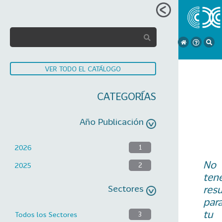
VER TODO EL CATÁLOGO
CATEGORÍAS
Año Publicación
2026
1
No
2025
2
ten
Sectores
res
par
tu
Todos los Sectores
3