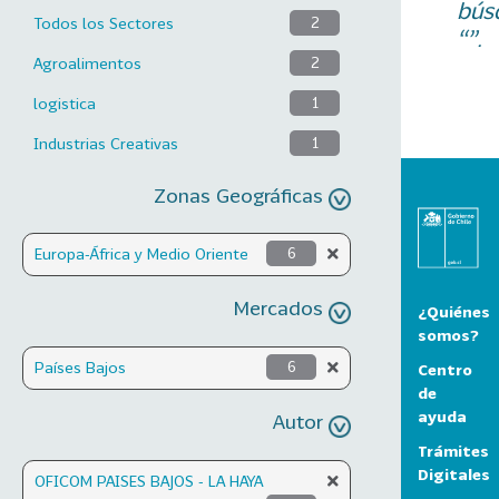
bús
Todos los Sectores
2
“”.
Agroalimentos
2
logistica
1
Industrias Creativas
1
Zonas Geográficas
Europa-África y Medio Oriente
6
Mercados
¿Quiénes
somos?
Países Bajos
6
Centro
de
ayuda
Autor
Trámites
Digitales
OFICOM PAISES BAJOS - LA HAYA