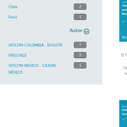
Chile
2
Perú
1
Autor
OFICOM COLOMBIA - BOGOTÁ
7
El 
PROCHILE
3
OFICOM MEXICO - CIUDAD
1
o
MÉXICO
h