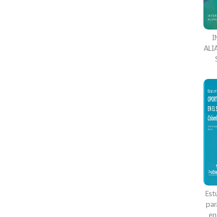
I
ALI
Est
par
en