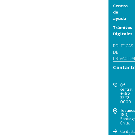
Centro
de
ayuda
Trámites
Digitales
POLÍTICAS
DE
PRIVACIDA
Contact
Of
central
+56 2
3322
0000
Teatino
180,
Santiago
Chile.
Contact