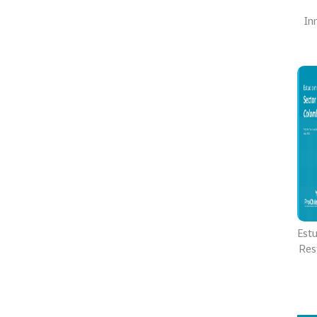
In
Est
Res