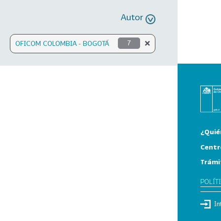
Autor
OFICOM COLOMBIA - BOGOTÁ
7
¿Quié
Centr
Trámi
POLÍT
In