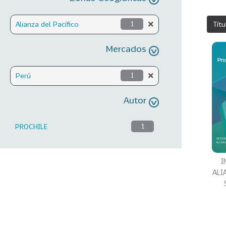
Títu
Alianza del Pacífico
1
Mercados
Perú
1
Autor
PROCHILE
1
I
ALI