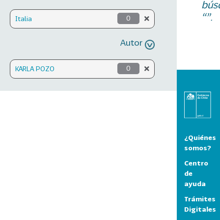
bús
“”.
Italia
0
Autor
KARLA POZO
0
¿Quiénes
somos?
Centro
de
ayuda
Trámites
Digitales