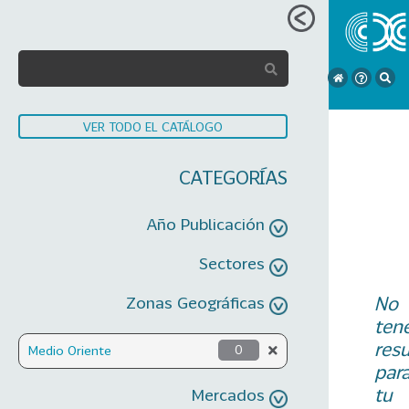
VER TODO EL CATÁLOGO
CATEGORÍAS
Año Publicación
Sectores
No
Zonas Geográficas
ten
res
Medio Oriente
0
par
tu
Mercados