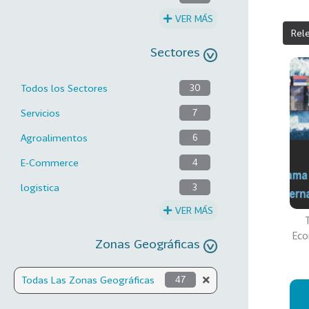
VER MÁS
Rel
Sectores
Todos los Sectores
30
Servicios
7
Agroalimentos
6
E-Commerce
4
logistica
3
VER MÁS
Eco
Zonas Geográficas
Todas Las Zonas Geográficas
47