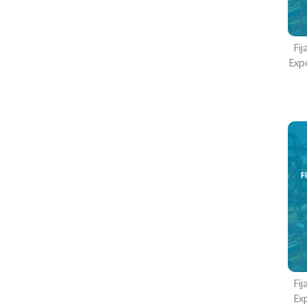
Fi
Exp
Fi
Exp