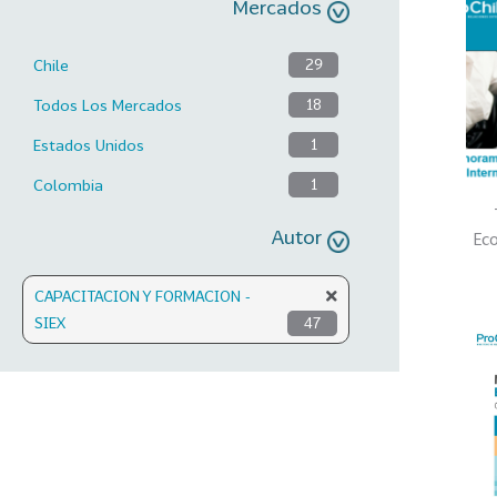
Mercados
Chile
29
Todos Los Mercados
18
Estados Unidos
1
Colombia
1
Autor
Eco
CAPACITACION Y FORMACION -
SIEX
47