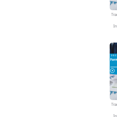
Tra
In
Tra
In