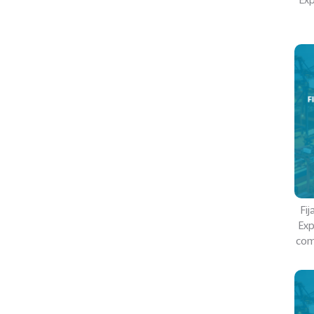
Fi
Exp
com