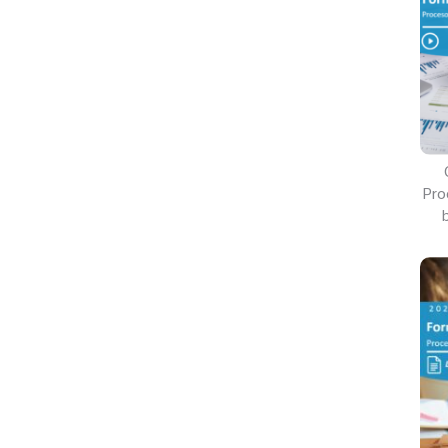
Pro
b