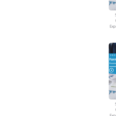
Exp
Exp