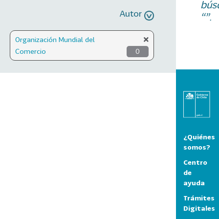
bús
Autor
“”.
Organización Mundial del
Comercio
0
¿Quiénes
somos?
Centro
de
ayuda
Trámites
Digitales