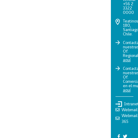
+56 2
3322
0000
Teatino
180,
Santiago
Chile.
Contact
nuestra
Of.
Regiona
aquí
Contact
nuestra
Of.
Comerci
en el m
aquí
Intrane
Webmail
Webmail
365