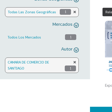
Rel
Todas Las Zonas Geográficas
1
Mercados
Todos Los Mercados
1
Autor
CAMARA DE COMERCIO DE
SANTIAGO
1
Expo