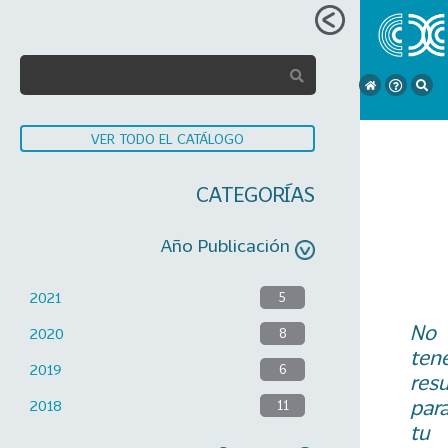
VER TODO EL CATÁLOGO
CATEGORÍAS
Año Publicación
2021
5
No
2020
8
ten
2019
6
res
par
2018
11
tu