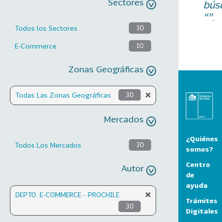
Sectores
bús
“”.
Todos los Sectores
30
E-Commerce
10
Zonas Geográficas
Todas Las Zonas Geográficas
30
Mercados
¿Quiénes
Todos Los Mercados
30
somos?
Centro
Autor
de
ayuda
DEPTO. E-COMMERCE - PROCHILE
Trámites
30
Digitales