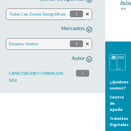
bús
“”.
Todas Las Zonas Geográficas
1
Mercados
Estados Unidos
1
Autor
CAPACITACION Y FORMACION -
1
SIEX
¿Quiénes
somos?
Centro
de
ayuda
Trámites
Digitales