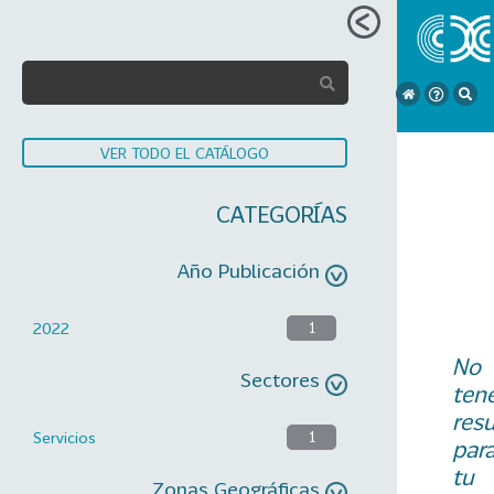
VER TODO EL CATÁLOGO
CATEGORÍAS
Año Publicación
2022
1
No
Sectores
ten
res
Servicios
1
par
tu
Zonas Geográficas