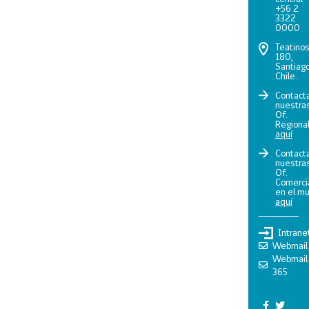
+56 2
3322
0000
Teatino
180,
Santiago
Chile.
Contact
nuestra
Of.
Regiona
aquí
Contact
nuestra
Of.
Comerci
en el m
aquí
Intrane
Webmail
Webmail
365