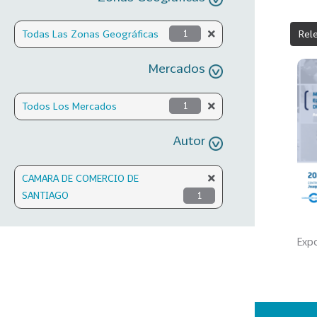
Rel
Todas Las Zonas Geográficas
1
Mercados
Todos Los Mercados
1
Autor
CAMARA DE COMERCIO DE
SANTIAGO
1
Expo