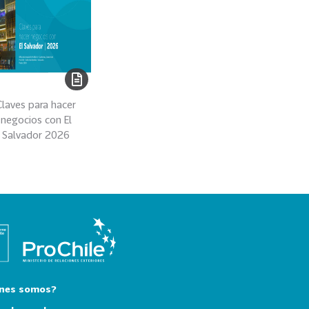
Claves para hacer
negocios con El
Salvador 2026
nes somos?