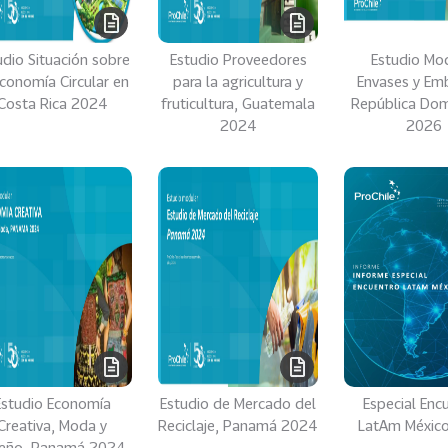
udio Situación sobre
Estudio Proveedores
Estudio Mo
Economía Circular en
para la agricultura y
Envases y Em
Costa Rica 2024
fruticultura, Guatemala
República Dom
2024
2026
Estudio Economía
Estudio de Mercado del
Especial Enc
Creativa, Moda y
Reciclaje, Panamá 2024
LatAm Méxic
seño, Panamá 2024