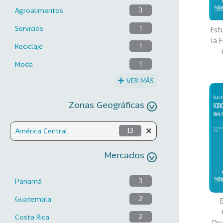
Agroalimentos
3
Servicios
1
Est
la 
Reciclaje
1
Moda
1
VER MÁS
Zonas Geográficas
América Central
13
Mercados
Panamá
3
Guatemala
2
Costa Rica
2
Di