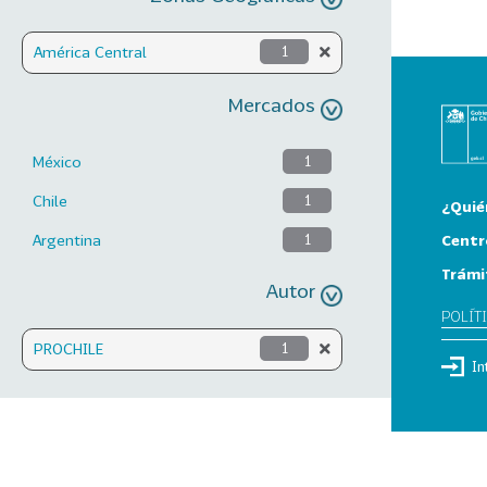
América Central
1
Mercados
México
1
Chile
1
¿Quié
Centr
Argentina
1
Trámi
Autor
POLÍT
PROCHILE
1
In